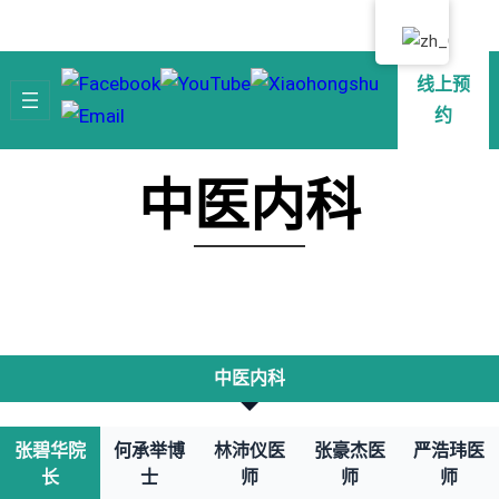
跳
至
内
线上预
容
约
中医内科
中医内科
张碧华院
何承举博
林沛仪
医
张豪杰
医
严浩玮
医
长
士
师
师
师