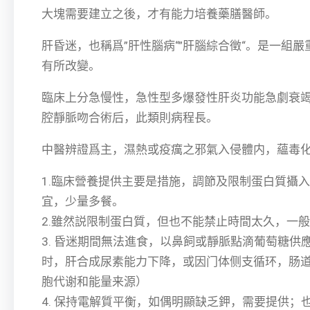
大塊需要建立之後，才有能力培養藥膳醫師。
肝昏迷，也稱爲”肝性腦病“”肝腦綜合徵“。是一
有所改變。
臨床上分急慢性，急性型多爆發性肝炎功能急劇衰
腔靜脈吻合術后，此類則病程長。
中醫辨證爲主，濕熱或疫癘之邪氣入侵體内，蘊毒
1.臨床營養提供主要是措施，調節及限制蛋白質攝
宜，少量多餐。
2.雖然説限制蛋白質，但也不能禁止時間太久，一
3. 昏迷期間無法進食，以鼻飼或靜脈點滴葡萄糖
时，肝合成尿素能力下降，或因门体侧支循环，肠
胞代谢和能量来源）
4. 保持電解質平衡，如偶明顯缺乏鉀，需要提供；