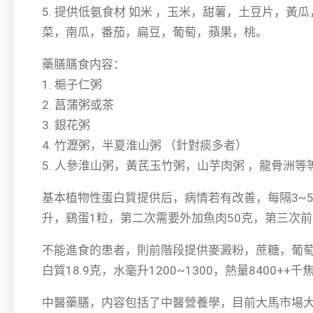
5. 提供低氨食材 如米 ，玉米，甜薯，土豆片
菜，南瓜，番茄，扁豆，葡萄，蘋果，桃。
藥膳膳食内容：
1. 梔子仁粥
2. 菖蒲粥或茶
3. 銀花粥
4. 竹瀝粥，半夏淮山粥 （針對痰多者）
5. 人參淮山粥，黃芪玉竹粥，山芋肉粥 ，龍骨洲等
基本植物性蛋白質提供后，病情若有改善，每隔3~5
升，鷄蛋1粒，第二次需要外加魚肉50克，第三次
不能進食的患者，則前階段提供麥澱粉，蔗糖，葡萄糖
白質18.9克，水毫升1200~1300，熱量8400++千
中醫藥膳，内容包括了中醫營養學，目前大馬市場