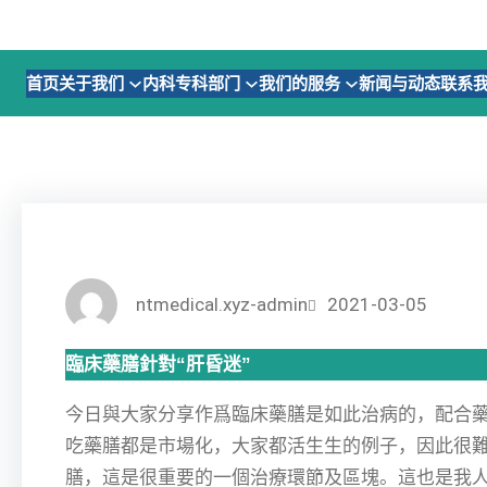
跳
至
内
首页
关于我们
内科专科部门
我们的服务
新闻与动态
联系
容
ntmedical.xyz-admin
2021-03-05
臨床藥膳針對“肝昏迷”
今日與大家分享作爲臨床藥膳是如此治病的，配合
吃藥膳都是市場化，大家都活生生的例子，因此很
膳，這是很重要的一個治療環節及區塊。這也是我