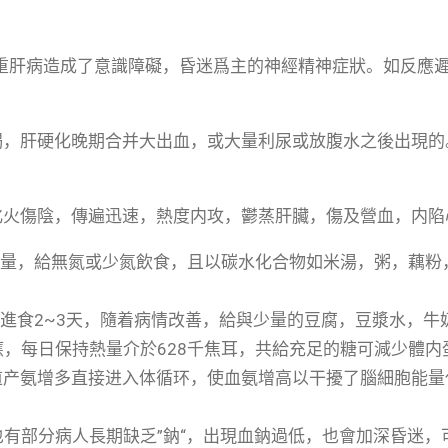
組嚴重肝病造成了意識障礙，昏迷爲主的神經精神症狀。如反應
竭，肝硬化晚期合并大出血，或大量利尿或放腹水之後出現的
化火傷陰，傳遍迅速，熱度内攻，鬱蒸肝臟，傷及營血，内陷
入量，給無氮或少氮飲食，且以碳水化合物如米湯，粥，藕粉
般進食2~3天，隨着病情改善，給與少量的豆腐，豆漿水，牛
供應，每日保持熱量介於628千焦耳，共給充足的糖可減少體
道产氨增多直接进入体循环，使血氨增高以干擾了腦細胞能量
也有部分病人長期缺乏”鈉“，出現血鈉過低，也會加深昏迷