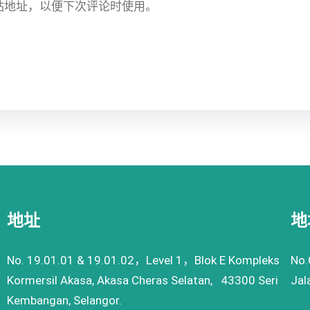
站地址，以便下次评论时使用。
地址
地
No. 19.01.01 & 19.01.02，Level 1，Blok E Kompleks
No.
Kormersil Akasa, Akasa Cheras Selatan, 43300 Seri
Jal
Kembangan, Selangor.