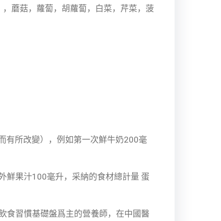
橙），蘑菇，蘿蔔，胡蘿蔔，白菜，芹菜，菠
而有所改變），例如第一次鮮牛奶200毫
外鮮果汁100毫升，采納的食材總計量 蛋
飲食習慣基礎盤爲主的營養師，在中國醫