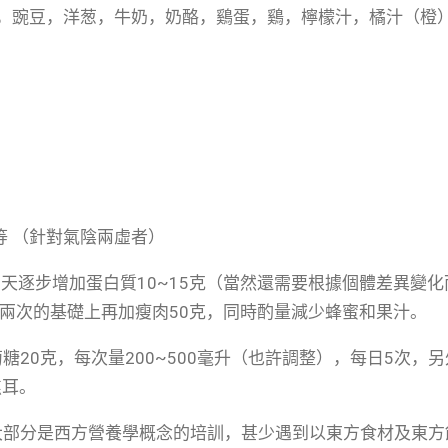
，黃瓜，豌豆，洋葱，牛奶，奶酪，鷄蛋，鷄，檸檬汁，橘汁（
等 （針對氣陰兩虛者）
天逐步增加蛋白質10~15克（當然還需要根據個體差異變化
前兩次的基礎上再加瘦肉50克，同時酌量減少蜂蜜和果汁。
20克，每次量200~500毫升（也許調整），每日5次，另
焦耳。
大部分是西方營養學概念的培訓，甚少遇到以東方食材及東方